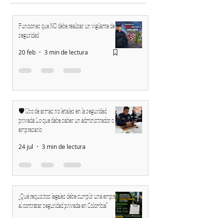
Funciones que NO debe realizar un vigilante de
seguridad
20 feb
3 min de lectura
​🛡️ Uso de armas no letales en la seguridad
privada: Lo que debe saber un administrador o
empresario
24 jul
3 min de lectura
¿Qué requisitos legales debe cumplir una empresa
al contratar seguridad privada en Colombia?