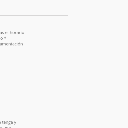
as el horario
no *
undamentación
e tenga y
ne una