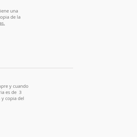
tiene una
opia de la
as.
mpre y cuando
ria es de 3
 y copia del