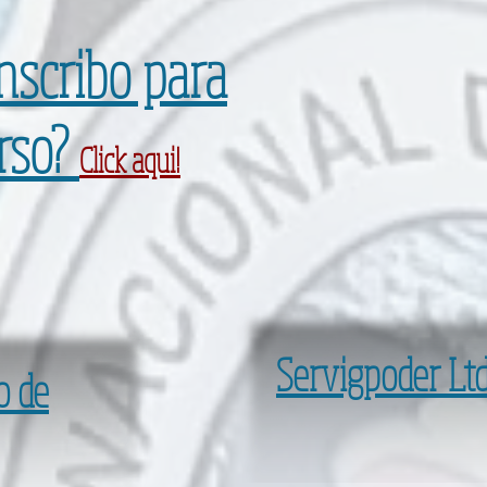
nscribo para
rso?
Click aqui!
Servigpoder Lt
o de