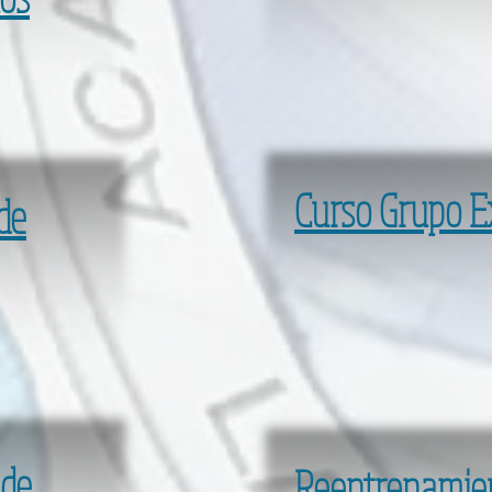
Curso Grupo E
de
 de
Reentrenamie