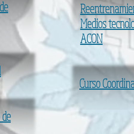
de
Reentrenamie
Medios tecnolo
ACON
l
Curso Coordin
 de