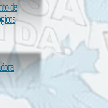
nto de
gicos
adora