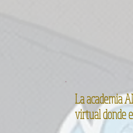
La academia AN
virtual donde e