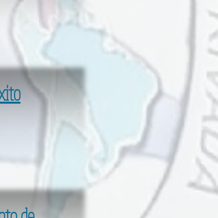
xito
nto de