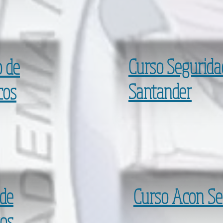
Curso Segurida
 de
Santander
cos
de
Curso Acon Se
cos