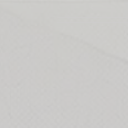
ANSA L
Academia Nacional de seguridad priva
Aula Virtual
Actualización de
cursos de seguri