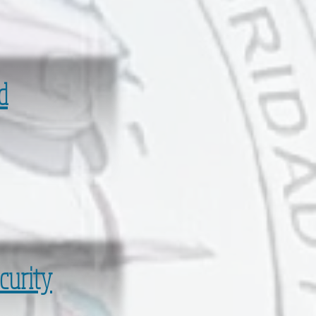
d
curity