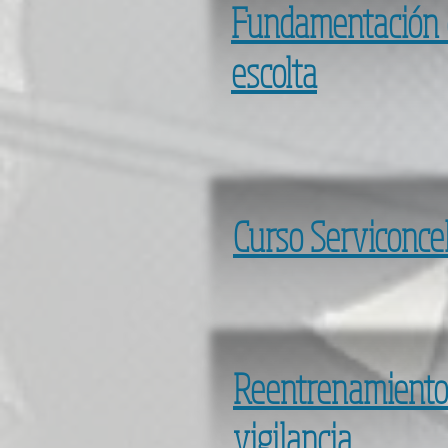
Fundamentación 
escolta
Curso Serviconce
Reentrenamiento
vigilancia